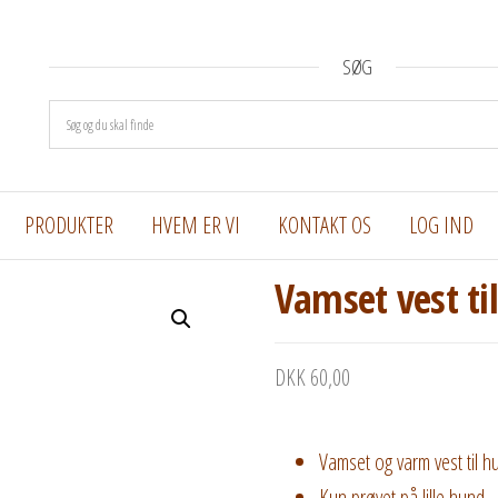
SØG
PRODUKTER
HVEM ER VI
KONTAKT OS
LOG IND
Vamset vest til
DKK
60,00
Vamset og varm vest til hu
Kun prøvet på lille hund