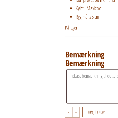
Købt i Maxizoo
Ryg mål 28 cm
På lager
Bemærkning
Bemærkning
Vamset vest til lille 
-
+
Tilføj Til Kurv