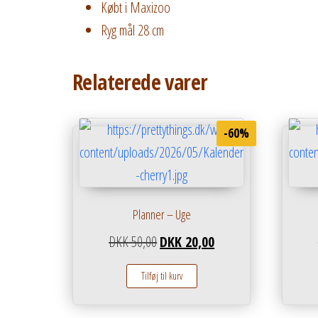
Købt i Maxizoo
Ryg mål 28 cm
Relaterede varer
-60%
Planner – Uge
Den oprindelige pris var: DKK 50,00
Den aktuelle pris er: D
DKK
50,00
DKK
20,00
Tilføj til kurv