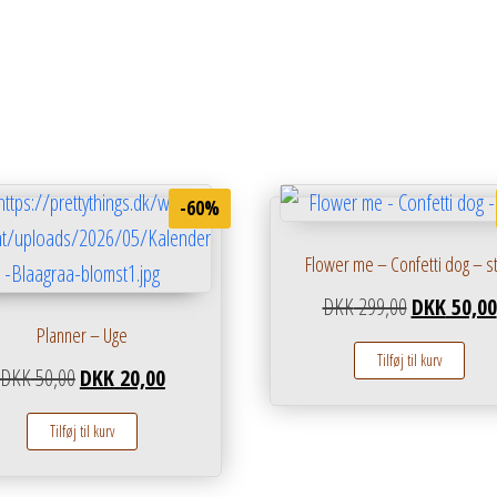
-60%
Flower me – Confetti dog – st
Den oprindel
DKK
299,00
DKK
50,00
Planner – Uge
Tilføj til kurv
.
KK 20,00.
Den oprindelige pris var: DKK 50,00.
Den aktuelle pris er: DKK 20,00.
DKK
50,00
DKK
20,00
Tilføj til kurv