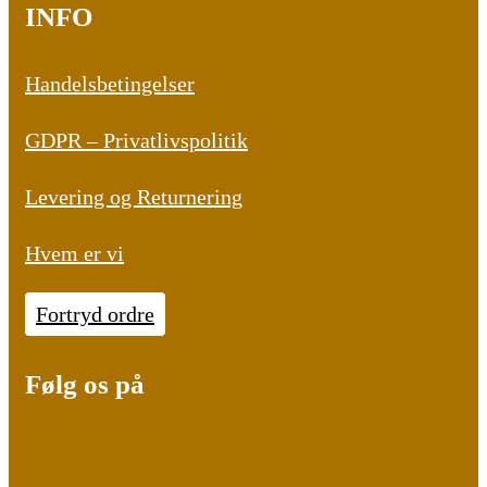
var:
er:
INFO
DKK
DKK
90,00.
75,00.
Handelsbetingelser
GDPR – Privatlivspolitik
Levering og Returnering
Hvem er vi
Fortryd ordre
Følg os på