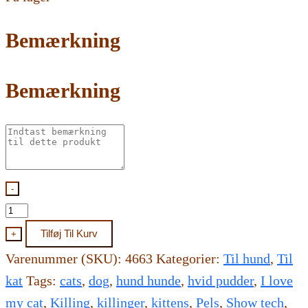
Bemærkning
Bemærkning
-
Show
Tech
Tilføj Til Kurv
+
magic
Varenummer (SKU):
4663
Kategorier:
Til hund
,
Til
texturizing
kat
Tags:
cats
,
dog
,
hund hunde
,
hvid pudder
,
I love
powder-
my cat
,
Killing
,
killinger
,
kittens
,
Pels
,
Show tech
,