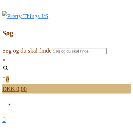
Pretty Things I/S
Katte- og hundelegetøj, cashstuffing og håndlavede
Søg
kort
Søg og du skal finde
×
0
DKK 0,00