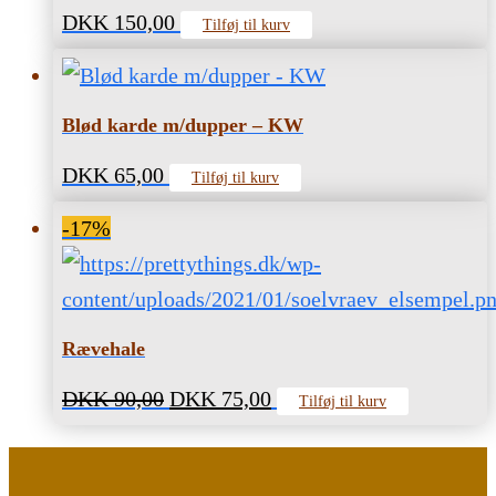
DKK
150,00
Tilføj til kurv
Blød karde m/dupper – KW
DKK
65,00
Tilføj til kurv
-17%
Rævehale
Den
Den
DKK
90,00
DKK
75,00
Tilføj til kurv
oprindelige
aktuelle
pris
pris