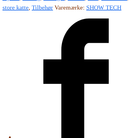
mørk
store katte
,
Tilbehør
Varemærke:
SHOW TECH
grå
antal