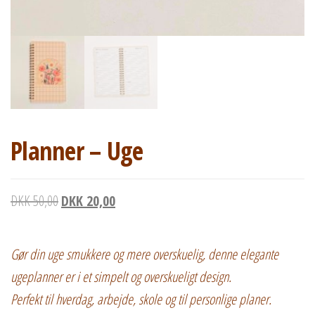
Planner – Uge
Den oprindelige pris var: DKK 50,00.
Den aktuelle pris er: DKK 20,00.
DKK
50,00
DKK
20,00
Gør din uge smukkere og mere overskuelig, denne elegante
ugeplanner er i et simpelt og overskueligt design.
Perfekt til hverdag, arbejde, skole og til personlige planer.