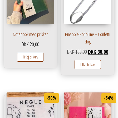
Notebook med prikker
Pinapple Boho line – Confetti
dog
DKK
20,00
Den oprindelige pr
Den ak
DKK
199,00
DKK
30,00
Tilføj til kurv
Tilføj til kurv
-50%
-34%