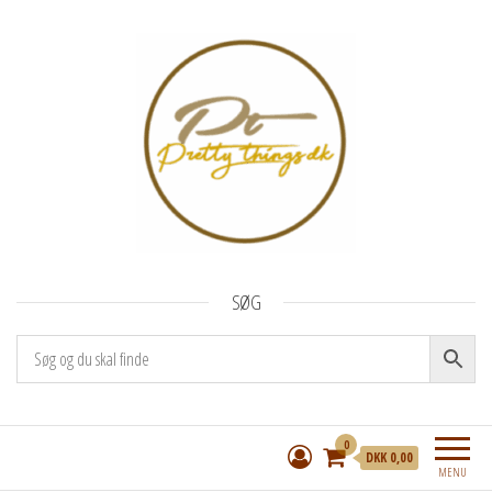
Pretty Things I/S
Katte- og hundelegetøj, cashstuffing og
SØG
håndlavede kort
0
DKK 0,00
MENU