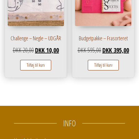
Challenge – Negle – UDGÅR
Budgetpakke – Frasorteret
Den oprindelige pris var: DKK 20,00.
Den aktuelle pris er: DKK 10,00.
Den oprindelige pr
Den a
DKK
20,00
DKK
10,00
DKK
595,00
DKK
395,00
Dette vare
Tilføj til kurv
Tilføj til kurv
INFO