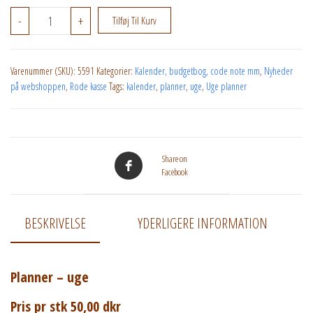
Planner - Uge antal
-
+
Tilføj Til Kurv
Varenummer (SKU):
5591
Kategorier:
Kalender, budgetbog, code note mm
,
Nyheder
på webshoppen
,
Rode kasse
Tags:
kalender
,
planner
,
uge
,
Uge planner
Share on
Facebook
BESKRIVELSE
YDERLIGERE INFORMATION
Planner – uge
Pris pr stk 50,00 dkr