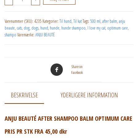
Varenummer (SKU):
4235
Kategorier:
Til hund
,
Til kat
Tags:
500 ml
,
after balm
,
anju
beaute
,
cats
,
dog
,
dogs
,
hund
,
hunde
,
hunde shampoo
,
I love my cat
,
optimum care
,
shampo
Varemærke:
ANJU BEAUTÉ
Share on
Facebook
BESKRIVELSE
YDERLIGERE INFORMATION
ANJU BEAUTÉ AFTER SHAMPOO BALM OPTIMUM CARE
PRIS PR STK FRA 45,00 dkr