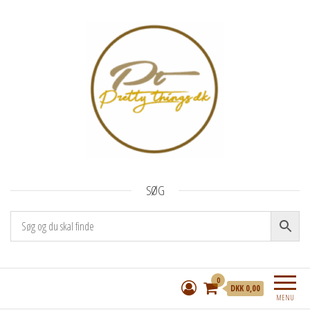
Pretty Things I/S
Katte- og hundelegetøj, cashstuffing og
SØG
håndlavede kort
0
DKK 0,00
MENU