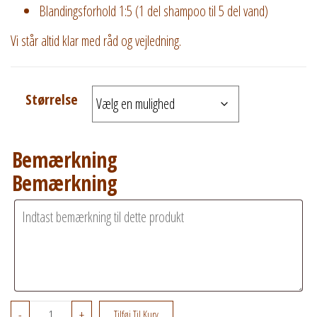
Blandingsforhold 1:5 (1 del shampoo til 5 del vand)
Vi står altid klar med råd og vejledning.
Størrelse
Bemærkning
Bemærkning
Anju Beauté after shampoo balm optimum care a
-
+
Tilføj Til Kurv