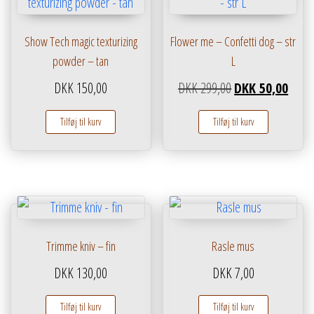
Show Tech magic texturizing
Flower me – Confetti dog – str
powder – tan
L
Den oprindelige pr
Den ak
DKK
150,00
DKK
299,00
DKK
50,00
Tilføj til kurv
Tilføj til kurv
Trimme kniv – fin
Rasle mus
DKK
130,00
DKK
7,00
Tilføj til kurv
Tilføj til kurv