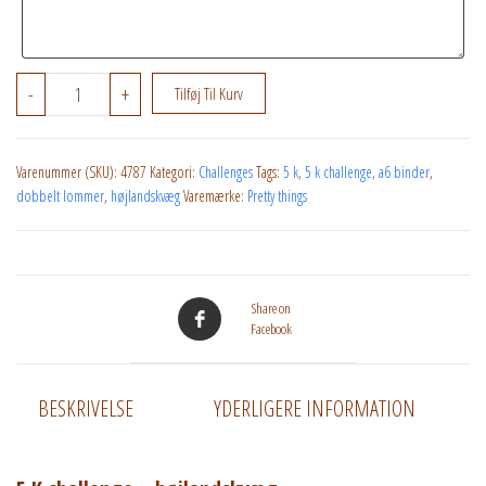
5 K challenge - højlandskvæg antal
-
+
Tilføj Til Kurv
Varenummer (SKU):
4787
Kategori:
Challenges
Tags:
5 k
,
5 k challenge
,
a6 binder
,
dobbelt lommer
,
højlandskvæg
Varemærke:
Pretty things
Share on
Facebook
BESKRIVELSE
YDERLIGERE INFORMATION