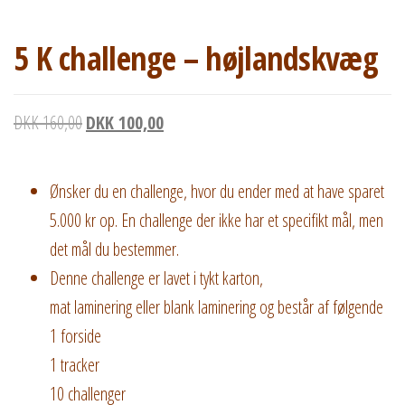
5 K challenge – højlandskvæg
Den oprindelige pris var: DKK 160,00.
Den aktuelle pris er: DKK 100,00.
DKK
160,00
DKK
100,00
Ønsker du en challenge, hvor du ender med at have sparet
5.000 kr op. En challenge der ikke har et specifikt mål, men
det mål du bestemmer.
Denne challenge er lavet i tykt karton,
mat laminering eller blank laminering og består af følgende
1 forside
1 tracker
10 challenger