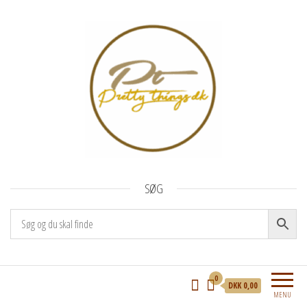
Pretty Things I/S
Katte- og hundelegetøj, cashstuffing og
SØG
håndlavede kort
0
DKK 0,00
MENU