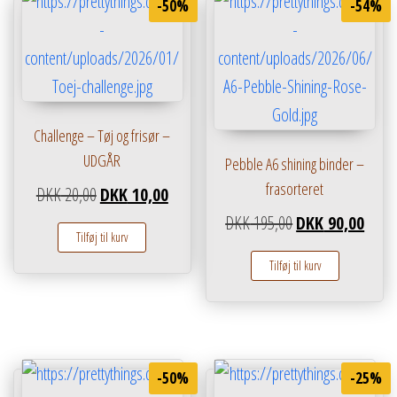
-50%
-54%
Challenge – Tøj og frisør –
UDGÅR
Pebble A6 shining binder –
frasorteret
Den oprindelige pris var: DKK 20,00.
Den aktuelle pris er: DKK 10,00.
DKK
20,00
DKK
10,00
Den oprindelige pr
Den ak
DKK
195,00
DKK
90,00
Tilføj til kurv
Tilføj til kurv
-50%
-25%